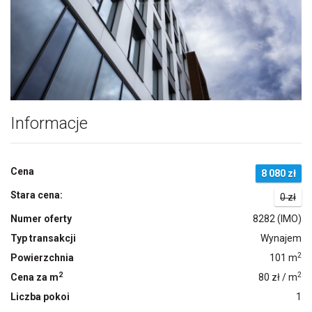
Informacje
Cena
8 080 zł
Stara cena:
0 zł
Numer oferty
8282 (IMO)
Typ transakcji
Wynajem
2
Powierzchnia
101 m
2
2
Cena za m
80 zł / m
Liczba pokoi
1