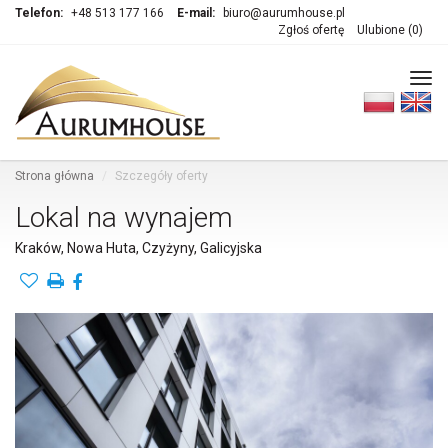
Telefon:
+48 513 177 166
E-mail:
biuro@aurumhouse.pl
Zgłoś ofertę
Ulubione (
0
)
Tog
navi
Strona główna
Szczegóły oferty
Lokal na wynajem
Kraków, Nowa Huta, Czyżyny, Galicyjska