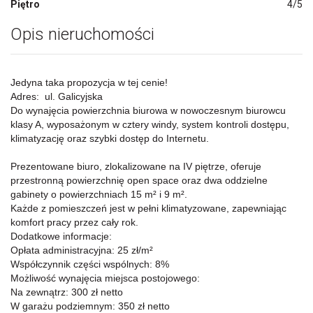
Piętro
4/5
Opis nieruchomości
Jedyna taka propozycja w tej cenie!
Adres: ul. Galicyjska
Do wynajęcia powierzchnia biurowa w nowoczesnym biurowcu
klasy A, wyposażonym w cztery windy, system kontroli dostępu,
klimatyzację oraz szybki dostęp do Internetu.
Prezentowane biuro, zlokalizowane na IV piętrze, oferuje
przestronną powierzchnię open space oraz dwa oddzielne
gabinety o powierzchniach 15 m² i 9 m².
Każde z pomieszczeń jest w pełni klimatyzowane, zapewniając
komfort pracy przez cały rok.
Dodatkowe informacje:
Opłata administracyjna: 25 zł/m²
Współczynnik części wspólnych: 8%
Możliwość wynajęcia miejsca postojowego:
Na zewnątrz: 300 zł netto
W garażu podziemnym: 350 zł netto