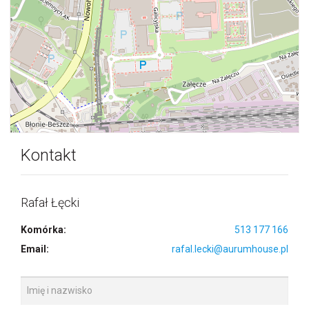
Kontakt
Rafał Łęcki
Komórka:
513 177 166
Email:
rafal.lecki@aurumhouse.pl